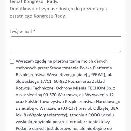
temat Kongresu i Rady.
Dodatkowo otrzymasz dostęp do prezentacji z
ostatniego Kongresu Rady.
Twój e-mail
*
Przetwarzanie
Wyrażam zgodę na przetwarzanie moich danych
danych
osobowych przez: Stowarzyszenie Polska Platforma
*
Bezpieczeństwa Wewnętrznego (dalej „PPBW”), ul.
Słowackiego 17/11, 60-822 Poznań oraz Zakład
Rozwoju Technicznej Ochrony Mienia TECHOM Sp. z
o.o. z siedzibą 00-570 Warszawa, al. Wyzwolenia 12
oraz Polskie Towarzystwo Bezpieczeństwa Narodowego
z siedzibą w Warszawie (03-137) przy ul. Odkrytej 38A
lok. 8 (Współorganizatorzy), zgodnie z RODO w celu
wysłania zapytania poprzez formularz kontaktowy.
Podanie danych jest dobrowolne, ale niezbędne do