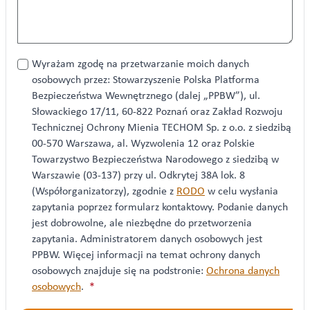
Przetwarzanie
Wyrażam zgodę na przetwarzanie moich danych
danych
osobowych przez: Stowarzyszenie Polska Platforma
osobowych
Bezpieczeństwa Wewnętrznego (dalej „PPBW”), ul.
*
Słowackiego 17/11, 60-822 Poznań oraz Zakład Rozwoju
Technicznej Ochrony Mienia TECHOM Sp. z o.o. z siedzibą
00-570 Warszawa, al. Wyzwolenia 12 oraz Polskie
Towarzystwo Bezpieczeństwa Narodowego z siedzibą w
Warszawie (03-137) przy ul. Odkrytej 38A lok. 8
(Współorganizatorzy), zgodnie z
RODO
w celu wysłania
zapytania poprzez formularz kontaktowy. Podanie danych
jest dobrowolne, ale niezbędne do przetworzenia
zapytania. Administratorem danych osobowych jest
PPBW. Więcej informacji na temat ochrony danych
osobowych znajduje się na podstronie:
Ochrona danych
osobowych
.
*