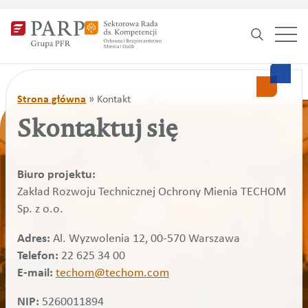
Search
for:
Strona główna
»
Kontakt
Skontaktuj się
Biuro projektu:
Zakład Rozwoju Technicznej Ochrony Mienia TECHOM
Sp. z o.o.
Adres:
Al. Wyzwolenia 12, 00-570 Warszawa
Telefon:
22 625 34 00
E-mail:
techom@techom.com
NIP:
5260011894