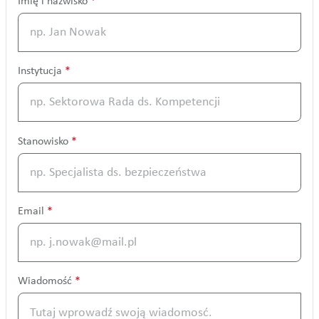
Imię i nazwisko
*
Instytucja
*
Stanowisko
*
Email
*
Wiadomość
*