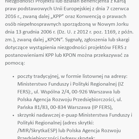
niezgodności Projektu lub działań Beneficjenta z Kartą
praw podstawowych Unii Europejskiej z dnia 7 czerwca
2016 r., zwaną dalej „KPP” oraz Konwencją o prawach
osób niepełnosprawnych sporządzoną w Nowym Jorku
dnia 13 grudnia 2006 r. (Dz. U. z 2012 r. poz. 1169, z późn.
zm.), zwaną dalej „KPON”. Sygnały, zgłoszenia lub skargi
dotyczące wystąpienia niezgodności projektów FERS z
postanowieniami KPP lub KPON można przekazywać za
pomocą:
poczty tradycyjnej, w formie listownej na adresy:
Ministerstwo Funduszy i Polityki Regionalnej (IZ
FERS):, ul. Wspólna 2/4, 00-926 Warszawa lub
Polska Agencja Rozwoju Przedsiębiorczości, ul.
Pańska 81/83, 00-834 Warszawa (IP FERS),
skrzynki nadawczej e-puap Ministerstwa Funduszy i
Polityki Regionalnej (adres skrytki:
/MIR/SkrytkaESP) lub Polska Agencja Rozwoju
Przedsiębiorczości (adresy skrytek: