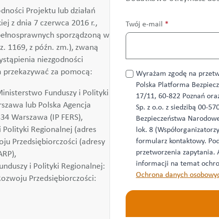
dności Projektu lub działań
j z dnia 7 czerwca 2016 r.,
Twój e-mail
*
pełnosprawnych sporządzoną w
z. 1169, z późn. zm.), zwaną
wystąpienia niezgodności
a przekazywać za pomocą:
Przetwarzanie
Wyrażam zgodę na przetw
danych
Polska Platforma Bezpiec
inisterstwo Funduszy i Polityki
*
17/11, 60-822 Poznań or
arszawa lub Polska Agencja
Sp. z o.o. z siedzibą 00-
834 Warszawa (IP FERS),
Bezpieczeństwa Narodoweg
Polityki Regionalnej (adres
lok. 8 (Współorganizatorz
formularz kontaktowy. Pod
oju Przedsiębiorczości (adresy
przetworzenia zapytania.
ARP),
informacji na temat ochro
nduszy i Polityki Regionalnej:
Ochrona danych osobowy
Rozwoju Przedsiębiorczości: