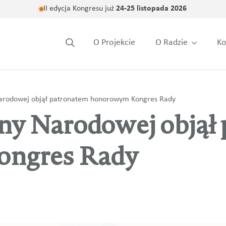
II edycja Kongresu już
24-25 listopada 2026
O Projekcie
O Radzie
Ko
Search
for:
arodowej objął patronatem honorowym Kongres Rady
ny Narodowej objął
ngres Rady