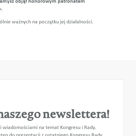
k-Kamysz objął honorowym patronatem
.
ólnie ważnych na początku jej działalności.
naszego newslettera!
i wiadomościami na temat Kongresu i Rady.
ęp do prezentacji z ostatniego Kongresu Rady.