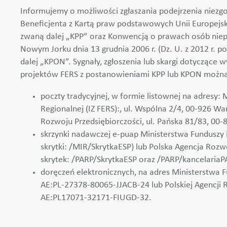
Informujemy o możliwości zgłaszania podejrzenia niezgo
Beneficjenta z Kartą praw podstawowych Unii Europejskie
zwaną dalej „KPP” oraz Konwencją o prawach osób nie
Nowym Jorku dnia 13 grudnia 2006 r. (Dz. U. z 2012 r. po
dalej „KPON”. Sygnały, zgłoszenia lub skargi dotyczące 
projektów FERS z postanowieniami KPP lub KPON możn
poczty tradycyjnej, w formie listownej na adresy: M
Regionalnej (IZ FERS):, ul. Wspólna 2/4, 00-926 W
Rozwoju Przedsiębiorczości, ul. Pańska 81/83, 00-
skrzynki nadawczej e-puap Ministerstwa Funduszy i 
skrytki: /MIR/SkrytkaESP) lub Polska Agencja Rozw
skrytek: /PARP/SkrytkaESP oraz /PARP/kancelariaP
doręczeń elektronicznych, na adres Ministerstwa Fu
AE:PL-27378-80065-JJACB-24 lub Polskiej Agencji 
AE:PL17071-32171-FIUGD-32.