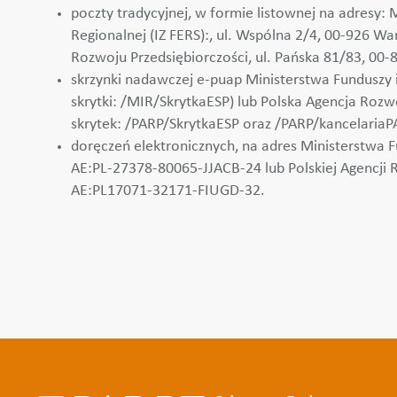
poczty tradycyjnej, w formie listownej na adresy: M
Regionalnej (IZ FERS):, ul. Wspólna 2/4, 00-926 W
Rozwoju Przedsiębiorczości, ul. Pańska 81/83, 00-
skrzynki nadawczej e-puap Ministerstwa Funduszy i 
skrytki: /MIR/SkrytkaESP) lub Polska Agencja Rozw
skrytek: /PARP/SkrytkaESP oraz /PARP/kancelariaP
doręczeń elektronicznych, na adres Ministerstwa Fu
AE:PL-27378-80065-JJACB-24 lub Polskiej Agencji 
AE:PL17071-32171-FIUGD-32.