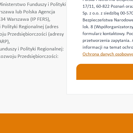
inisterstwo Funduszy i Polityki
*
17/11, 60-822 Poznań or
arszawa lub Polska Agencja
Sp. z o.o. z siedzibą 00-
834 Warszawa (IP FERS),
Bezpieczeństwa Narodoweg
Polityki Regionalnej (adres
lok. 8 (Współorganizatorz
formularz kontaktowy. Pod
oju Przedsiębiorczości (adresy
przetworzenia zapytania.
ARP),
informacji na temat ochro
nduszy i Polityki Regionalnej:
Ochrona danych osobowy
Rozwoju Przedsiębiorczości: