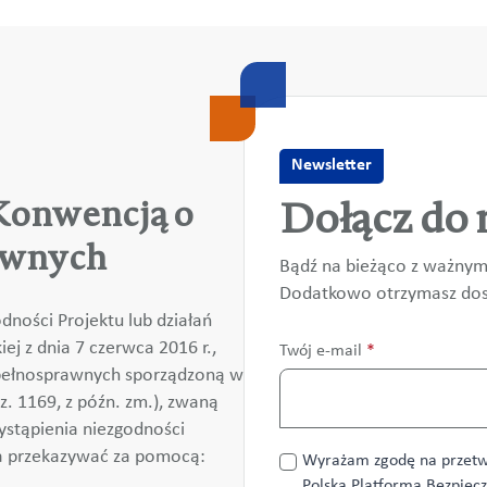
Newsletter
Dołącz do 
 Konwencją o
awnych
Bądź na bieżąco z ważnym
Dodatkowo otrzymasz dost
dności Projektu lub działań
j z dnia 7 czerwca 2016 r.,
Twój e-mail
*
pełnosprawnych sporządzoną w
z. 1169, z późn. zm.), zwaną
wystąpienia niezgodności
a przekazywać za pomocą:
Przetwarzanie
Wyrażam zgodę na przetw
danych
Polska Platforma Bezpiec