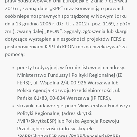
praw podstawowych Unii Europejskiej z dnia 7 czerwca
2016 r., zwaną dalej „KPP” oraz Konwencją o prawach
osób niepełnosprawnych sporządzoną w Nowym Jorku
dnia 13 grudnia 2006 r. (Dz. U. z 2012 r. poz. 1169, z późn.
zm.), zwaną dalej „KPON”. Sygnały, zgłoszenia lub skargi
dotyczące wystąpienia niezgodności projektów FERS z
postanowieniami KPP lub KPON można przekazywać za
pomocą:
poczty tradycyjnej, w formie listownej na adresy:
Ministerstwo Funduszy i Polityki Regionalnej (IZ
FERS):, ul. Wspólna 2/4, 00-926 Warszawa lub
Polska Agencja Rozwoju Przedsiębiorczości, ul.
Pańska 81/83, 00-834 Warszawa (IP FERS),
skrzynki nadawczej e-puap Ministerstwa Funduszy i
Polityki Regionalnej (adres skrytki:
/MIR/SkrytkaESP) lub Polska Agencja Rozwoju
Przedsiębiorczości (adresy skrytek:
/PARP/SkrytkaESP oraz /PARP/kancelariaPARP),